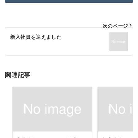
投
次のページ
稿
新入社員を迎えました
ナ
ビ
ゲ
ー
シ
関連記事
ョ
ン